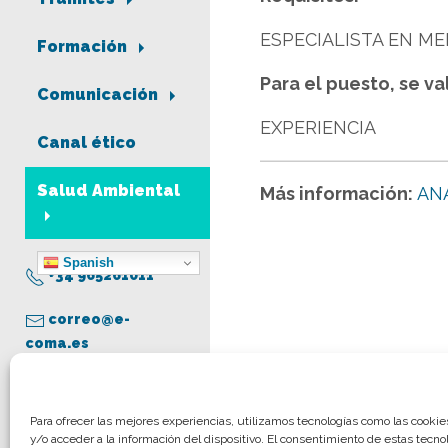
ESPECIALISTA EN ME
Formación
Para el puesto, se va
Comunicación
EXPERIENCIA
Canal ético
Salud Ambiental
Más información:
AN
Spanish
+34 965261011
correo@e-
coma.es
Aviso legal
Para ofrecer las mejores experiencias, utilizamos tecnologías como las cooki
y/o acceder a la información del dispositivo. El consentimiento de estas tecno
Política de privacidad