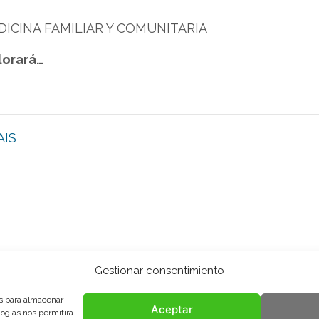
DICINA FAMILIAR Y COMUNITARIA
lorará…
AIS
Gestionar consentimiento
es para almacenar
Aceptar
logías nos permitirá