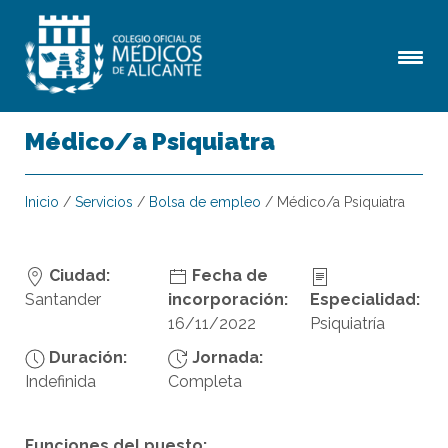
Médico/a Psiquiatra
Inicio
/
Servicios
/
Bolsa de empleo
/
Médico/a Psiquiatra
Ciudad:
Fecha de
Santander
incorporación:
Especialidad:
16/11/2022
Psiquiatría
Duración:
Jornada:
Indefinida
Completa
Funciones del puesto: