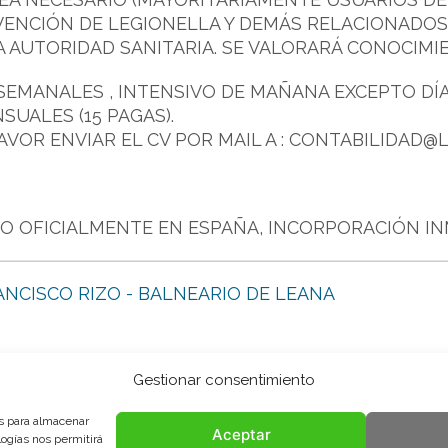
VENCIÓN DE LEGIONELLA Y DEMÁS RELACIONADOS 
A AUTORIDAD SANITARIA. SE VALORARÁ CONOCIMI
SEMANALES , INTENSIVO DE MAÑANA EXCEPTO DÍA
SUALES (15 PAGAS).
VOR ENVIAR EL CV POR MAIL A : CONTABILIDAD@
O OFICIALMENTE EN ESPAÑA, INCORPORACIÓN IN
ANCISCO RIZO - BALNEARIO DE LEANA
Gestionar consentimiento
es para almacenar
Aceptar
logías nos permitirá