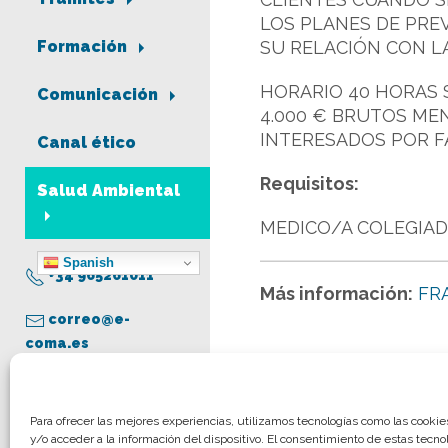
LOS PLANES DE PRE
SU RELACIÓN CON L
Formación
HORARIO 40 HORAS 
Comunicación
4.000 € BRUTOS MEN
INTERESADOS POR FA
Canal ético
Requisitos:
Salud Ambiental
MEDICO/A COLEGIAD
Spanish
+34 965261011
Más información:
FR
correo@e-
coma.es
Aviso legal
Para ofrecer las mejores experiencias, utilizamos tecnologías como las cooki
y/o acceder a la información del dispositivo. El consentimiento de estas tecno
Política de privacidad