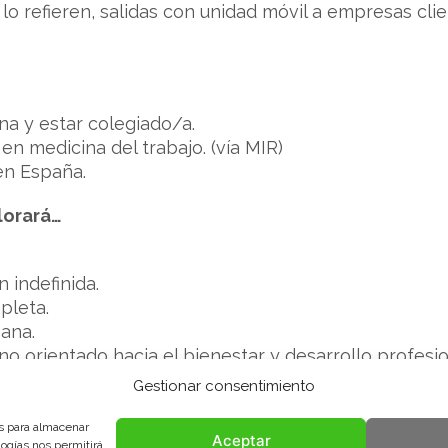
s lo refieren, salidas con unidad móvil a empresas cl
a y estar colegiado/a.
en medicina del trabajo. (vía MIR)
en España.
lorará…
 indefinida.
pleta.
ana.
no orientado hacia el bienestar y desarrollo profesi
Gestionar consentimiento
iata al puesto de trabajo.
es para almacenar
Aceptar
logías nos permitirá