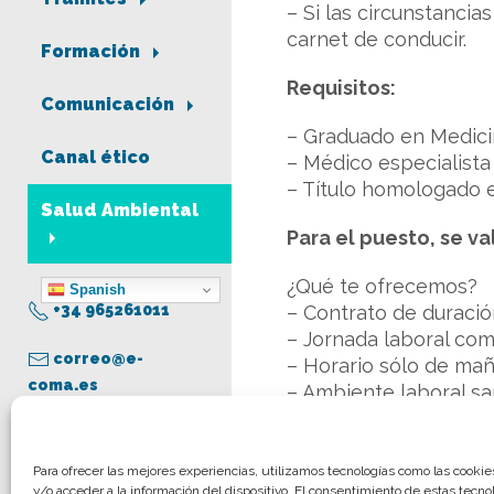
– Si las circunstancia
carnet de conducir.
Formación
Requisitos:
Comunicación
– Graduado en Medicin
Canal ético
– Médico especialista 
– Título homologado 
Salud Ambiental
Para el puesto, se va
¿Qué te ofrecemos?
Spanish
+34 965261011
– Contrato de duración
– Jornada laboral com
correo@e-
– Horario sólo de mañ
coma.es
– Ambiente laboral sa
oferta.
– Incorporación inmed
Aviso legal
Para ofrecer las mejores experiencias, utilizamos tecnologías como las cooki
y/o acceder a la información del dispositivo. El consentimiento de estas tecno