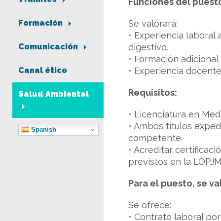
Funciones del puest
Se valorará:
Formación
• Experiencia laboral
digestivo.
Comunicación
• Formación adicional 
• Experiencia docente
Canal ético
Requisitos:
Salud Ambiental
• Licenciatura en Medi
• Ambos títulos exped
Spanish
competente.
• Acreditar certifica
previstos en la LOPJ
Para el puesto, se va
Se ofrece:
• Contrato laboral po