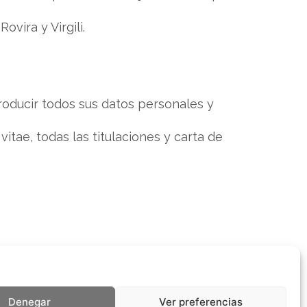
ovira y Virgili.
troducir todos sus datos personales y
itae, todas las titulaciones y carta de
ral y Aparato Digestivo del Hospital
alutsantjoan.cat
Denegar
Ver preferencias