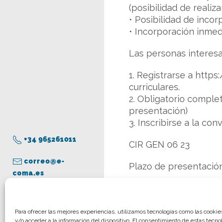
(posibilidad de realiz
• Posibilidad de incor
• Incorporación inmed
Las personas interes
1. Registrarse a https
curriculares.
2. Obligatorio complet
presentación)
3. Inscribirse a la con
+34 965261011
CIR GEN 06 23
correo@e-
Plazo de presentación 
coma.es
Contacto: Dr. Antonio 
Universitario Sant Jo
Aviso legal
Para ofrecer las mejores experiencias, utilizamos tecnologías como las cooki
y/o acceder a la información del dispositivo. El consentimiento de estas tecno