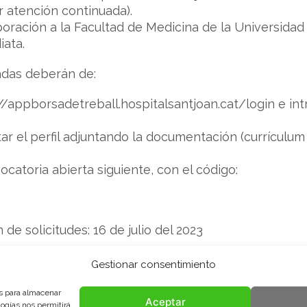
ar atención continuada).
poración a la Facultad de Medicina de la Universidad R
iata.
adas deberán de:
://appborsadetreball.hospitalsantjoan.cat/login e in
ar el perfil adjuntando la documentación (currículum v
vocatoria abierta siguiente, con el código:
de solicitudes: 16 de julio del 2023
Sánchez Marín (Director del Servicio de Cirugía Gene
Gestionar consentimiento
an Reus) móvil: 663254574; e-mail: antonio.sanchez@s
es para almacenar
Aceptar
logías nos permitirá