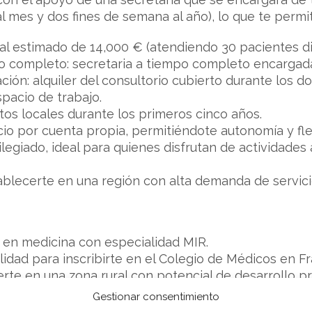
l mes y dos fines de semana al año), lo que te permiti
al estimado de 14,000 € (atendiendo 30 pacientes dia
o completo: secretaria a tiempo completo encargada 
ación: alquiler del consultorio cubierto durante los 
spacio de trabajo.
os locales durante los primeros cinco años.
io por cuenta propia, permitiéndote autonomía y flex
ilegiado, ideal para quienes disfrutan de actividades
blecerte en una región con alta demanda de servici
a en medicina con especialidad MIR.
ilidad para inscribirte en el Colegio de Médicos en Fr
erte en una zona rural con potencial de desarrollo pr
 reducido, trabajando junto a una secretaria y, duran
Gestionar consentimiento