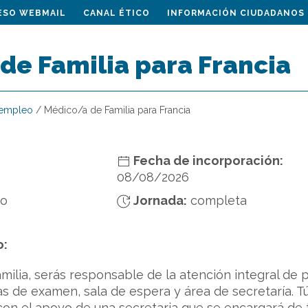
ESO WEBMAIL
CANAL ÉTICO
INFORMACIÓN CIUDADANOS
de Familia para Francia
 empleo
/
Médico/a de Familia para Francia
Fecha de incorporación:
08/08/2026
do
Jornada:
completa
o:
lia, serás responsable de la atención integral de 
s de examen, sala de espera y área de secretaría. T
n el apoyo de una secretaria que se encargará de to