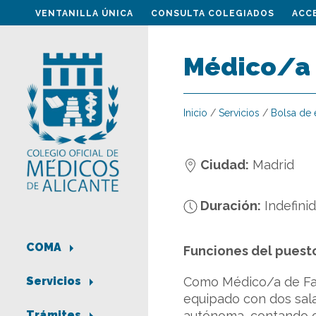
VENTANILLA ÚNICA
CONSULTA COLEGIADOS
ACC
Médico/a 
Inicio
/
Servicios
/
Bolsa de
Ciudad:
Madrid
Duración:
Indefini
COMA
Funciones del puest
Como Médico/a de Fami
Servicios
equipado con dos sala
autónoma, contando co
Trámites