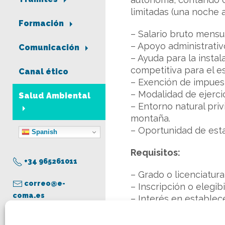
limitadas (una noche a
Formación
– Salario bruto mensu
– Apoyo administrativ
Comunicación
– Ayuda para la instal
competitiva para el e
Canal ético
– Exención de impuest
– Modalidad de ejercic
Salud Ambiental
– Entorno natural priv
montaña.
– Oportunidad de esta
Spanish
Requisitos:
+34 965261011
– Grado o licenciatur
correo@e-
– Inscripción o elegib
coma.es
– Interés en establec
– Integrarás un equipo
jubilación.