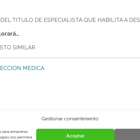
DEL TITULO DE ESPECIALISTA QUE HABILITA A D
lorará…
STO SIMILAR
RECCION MEDICA
Gestionar consentimiento
es para almacenar
Aceptar
logías nos permitirá