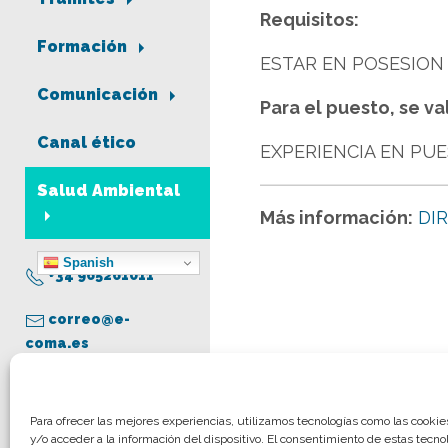
Requisitos:
Formación
ESTAR EN POSESION 
Comunicación
Para el puesto, se va
Canal ético
EXPERIENCIA EN PUE
Salud Ambiental
Más información:
DI
Spanish
+34 965261011
correo@e-
coma.es
Aviso legal
Para ofrecer las mejores experiencias, utilizamos tecnologías como las cooki
y/o acceder a la información del dispositivo. El consentimiento de estas tecno
Política de privacidad