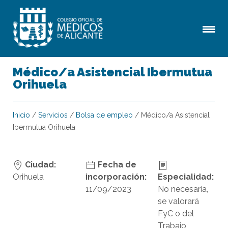
Médico/a Asistencial Ibermutua
Orihuela
Inicio
/
Servicios
/
Bolsa de empleo
/
Médico/a Asistencial
Ibermutua Orihuela
Ciudad:
Fecha de
Orihuela
incorporación:
Especialidad:
11/09/2023
No necesaria,
se valorará
FyC o del
Trabajo