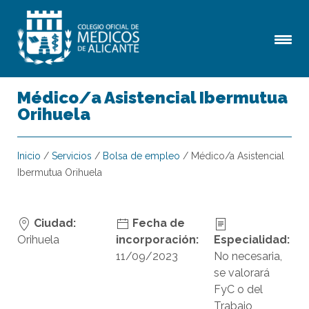
Médico/a Asistencial Ibermutua
Orihuela
Inicio
/
Servicios
/
Bolsa de empleo
/
Médico/a Asistencial
Ibermutua Orihuela
Ciudad:
Fecha de
Orihuela
incorporación:
Especialidad:
11/09/2023
No necesaria,
se valorará
FyC o del
Trabajo