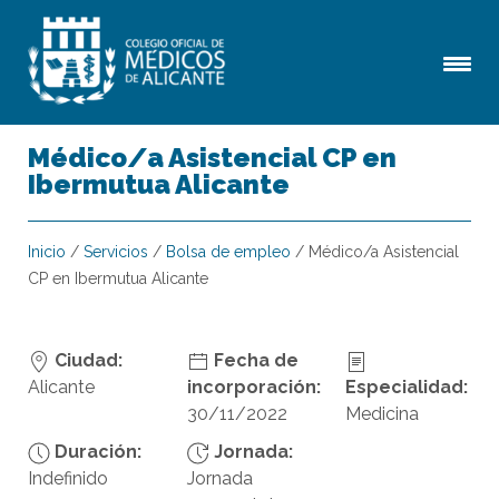
Médico/a Asistencial CP en
Ibermutua Alicante
Inicio
/
Servicios
/
Bolsa de empleo
/
Médico/a Asistencial
CP en Ibermutua Alicante
Ciudad:
Fecha de
Alicante
incorporación:
Especialidad:
30/11/2022
Medicina
Duración:
Jornada:
Indefinido
Jornada