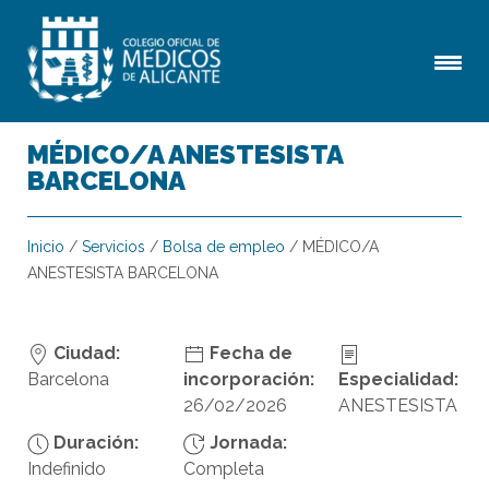
MÉDICO/A ANESTESISTA
BARCELONA
Inicio
/
Servicios
/
Bolsa de empleo
/
MÉDICO/A
ANESTESISTA BARCELONA
Ciudad:
Fecha de
Barcelona
incorporación:
Especialidad:
26/02/2026
ANESTESISTA
Duración:
Jornada:
Indefinido
Completa