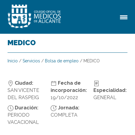
MEDICO
Inicio
/
Servicios
/
Bolsa de empleo
/
MEDICO
Ciudad:
Fecha de
SAN VICENTE
incorporación:
Especialidad:
DEL RASPEIG
19/10/2022
GENERAL
Duración:
Jornada:
PERIODO
COMPLETA
VACACIONAL