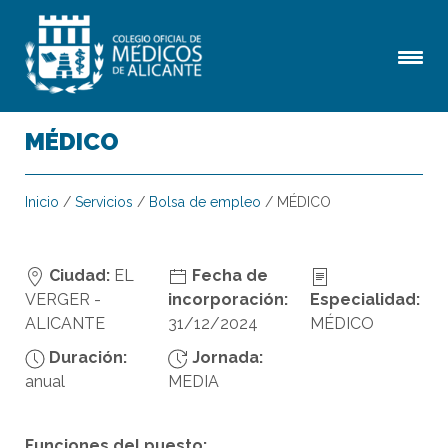
MÉDICO
Inicio
/
Servicios
/
Bolsa de empleo
/
MÉDICO
Ciudad:
EL
Fecha de
VERGER -
incorporación:
Especialidad:
ALICANTE
31/12/2024
MÉDICO
Duración:
Jornada:
anual
MEDIA
Funciones del puesto: