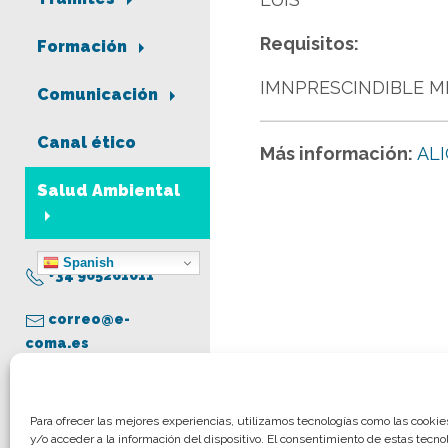
Requisitos:
Formación
IMNPRESCINDIBLE MI
Comunicación
Canal ético
Más información:
AL
Salud Ambiental
Spanish
+34 965261011
correo@e-
coma.es
Aviso legal
Para ofrecer las mejores experiencias, utilizamos tecnologías como las cooki
y/o acceder a la información del dispositivo. El consentimiento de estas tecno
Política de privacidad