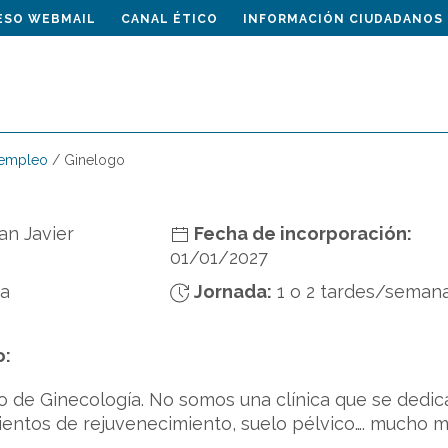
ESO WEBMAIL
CANAL ÉTICO
INFORMACIÓN CIUDADANOS
 empleo
/
Ginelogo
an Javier
Fecha de incorporación:
01/01/2027
da
Jornada:
1 o 2 tardes/seman
o:
o de Ginecología. No somos una clínica que se dedic
ientos de rejuvenecimiento, suelo pélvico…. mucho 