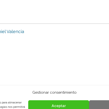
iel Valencia
Gestionar consentimiento
es para almacenar
Aceptar
logías nos permitirá