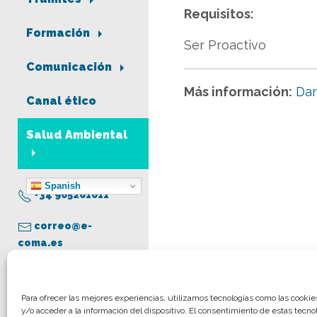
Requisitos:
Formación
Ser Proactivo
Comunicación
Más información:
Dan
Canal ético
Salud Ambiental
Spanish
+34 965261011
correo@e-
coma.es
Aviso legal
Para ofrecer las mejores experiencias, utilizamos tecnologías como las cooki
y/o acceder a la información del dispositivo. El consentimiento de estas tecno
Política de privacidad