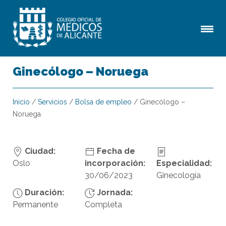
Ginecólogo – Noruega
Inicio
/
Servicios
/
Bolsa de empleo
/
Ginecólogo –
Noruega
Ciudad:
Fecha de
Oslo
incorporación:
Especialidad:
30/06/2023
Ginecología
Duración:
Jornada:
Permanente
Completa