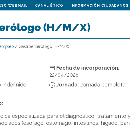
ESO WEBMAIL
CANAL ÉTICO
INFORMACIÓN CIUDADANOS
erólogo (H/M/X)
 empleo
/
Gastroenterólogo (H/M/X)
Fecha de incorporación:
22/04/2026
 indefinido
Jornada:
Jornada completa
o:
dica especializada para el diagnóstico, tratamient
ociados (esófago, estómago, intestinos, hígado, páncr