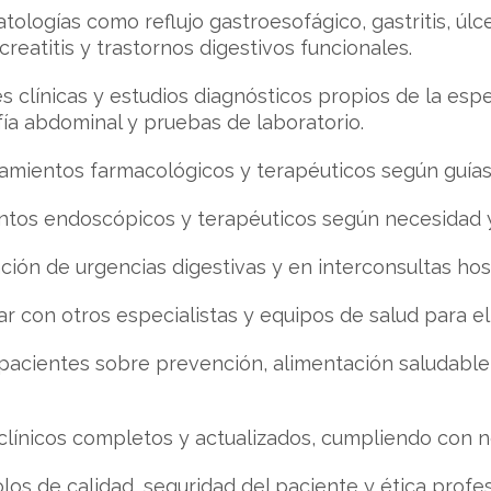
tologías como reflujo gastroesofágico, gastritis, úlc
ncreatitis y trastornos digestivos funcionales.
s clínicas y estudios diagnósticos propios de la esp
ía abdominal y pruebas de laboratorio.
atamientos farmacológicos y terapéuticos según guías 
ntos endoscópicos y terapéuticos según necesidad y 
nción de urgencias digestivas y en interconsultas hosp
r con otros especialistas y equipos de salud para el
a pacientes sobre prevención, alimentación saludabl
clínicos completos y actualizados, cumpliendo con no
os de calidad, seguridad del paciente y ética profes