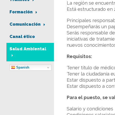
La región se encuentr
Está estructurado en 2
Formación
Principales responsab
Comunicación
Desempeñarás un pape
Serás responsable del
Canal ético
iniciativas de tratam
nuevos conocimientos,
Salud Ambiental
Requisitos:
Tener título de médic
Spanish
Tener la ciudadanía e
Estar dispuesto a part
Estar dispuesto a contr
Para el puesto, se va
Salario y condiciones
Condiciones salariale