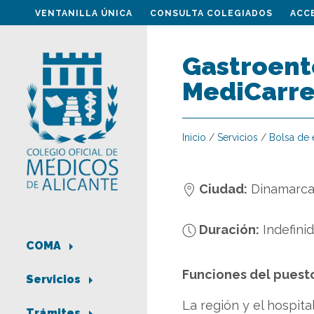
VENTANILLA ÚNICA
CONSULTA COLEGIADOS
ACC
Gastroent
MediCarre
Inicio
/
Servicios
/
Bolsa de
Ciudad:
Dinamarca
Duración:
Indefini
COMA
Funciones del puest
Servicios
La región y el hospita
Trámites