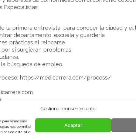
 Especialistas.
 de la primera entrevista, para conocer la ciudad y el 
ntrar departamento, escuela y guardería.
es prácticas al relocarse.
por si surgieran problemas.
mudanza.
a la búsqueda de empleo.
proceso: https://medicarrera.com/process/
dicarrera.com
m
Gestionar consentimiento
 2-2
es para almacenar
Aceptar
logías nos permitirá
icas en este sitio.
ia Paula Buireo