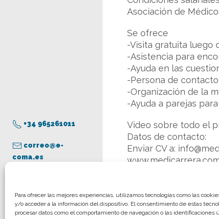
Asociación de Médicos
Se ofrece
-Visita gratuita luego
-Asistencia para enco
-Ayuda en las cuestion
-Persona de contacto 
-Organización de la 
-Ayuda a parejas par
+34 965261011
Video sobre todo el 
Datos de contacto:
correo@e-
Enviar CV a: info@me
coma.es
www.medicarrera.co
+34933173715
Oficina en Balmes 173,
Aviso legal
Para ofrecer las mejores experiencias, utilizamos tecnologías como las cooki
y/o acceder a la información del dispositivo. El consentimiento de estas tecno
Política de privacidad
procesar datos como el comportamiento de navegación o las identificaciones ún
Más información:
Mar