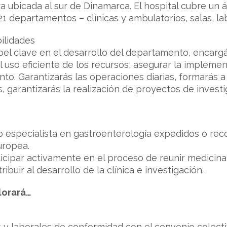
a ubicada al sur de Dinamarca. El hospital cubre un
1 departamentos – clínicas y ambulatorios, salas, lab
ilidades
l clave en el desarrollo del departamento, encargá
 uso eficiente de los recursos, asegurar la implemen
iento. Garantizarás las operaciones diarias, formarás
 garantizarás la realización de proyectos de invest
o especialista en gastroenterología expedidos o rec
uropea.
icipar activamente en el proceso de reunir medicina 
ibuir al desarrollo de la clínica e investigación.
lorará…
s y laborales de conformidad con el convenio colecti