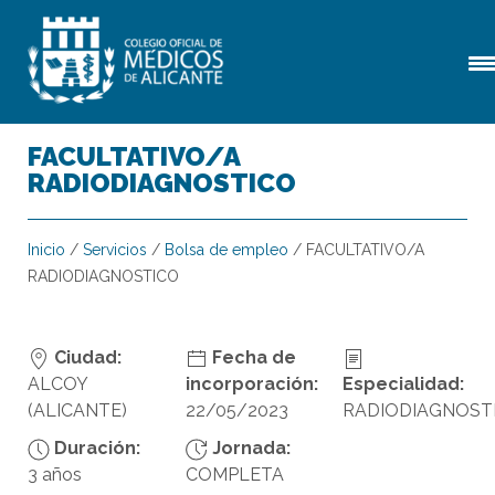
FACULTATIVO/A
RADIODIAGNOSTICO
Inicio
/
Servicios
/
Bolsa de empleo
/
FACULTATIVO/A
RADIODIAGNOSTICO
Ciudad:
Fecha de
ALCOY
incorporación:
Especialidad:
(ALICANTE)
22/05/2023
RADIODIAGNOST
Duración:
Jornada:
3 años
COMPLETA