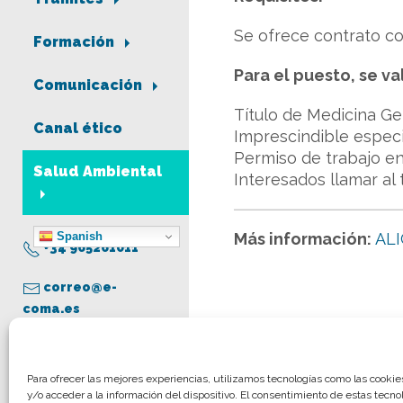
Se ofrece contrato con
Formación
Para el puesto, se va
Comunicación
Título de Medicina Ge
Canal ético
Imprescindible especi
Permiso de trabajo en 
Salud Ambiental
Interesados llamar al
Spanish
Más información:
ALI
+34 965261011
correo@e-
coma.es
Aviso legal
Para ofrecer las mejores experiencias, utilizamos tecnologías como las cooki
y/o acceder a la información del dispositivo. El consentimiento de estas tecno
Política de privacidad