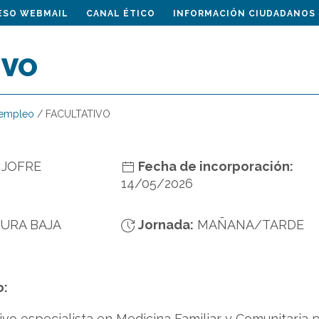
ESO WEBMAIL
CANAL ÉTICO
INFORMACIÓN CIUDADANOS
IVO
 empleo
/
FACULTATIVO
 JOFRE
Fecha de incorporación:
14/05/2026
URA BAJA
Jornada:
MAÑANA/TARDE
o:
tivo especialista en Medicina Familiar y Comunitaria 