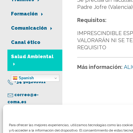
Padre Jofre (Valencia)
Formación
Requisitos:
Comunicación
IMPRESCINDIBLE ESP
VALORARÁN NI SE T
Canal ético
REQUISITO
Salud Ambiental
Más información:
AL
Spanish
+34 965261011
correo@e-
coma.es
Aviso legal
Para ofrecer las mejores experiencias, utilizamos tecnologías como las cooki
y/o acceder a la información del dispositivo. El consentimiento de estas tecno
Política de privacidad