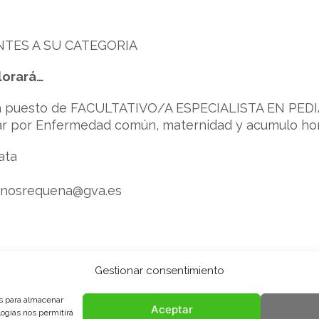
TES A SU CATEGORIA
lorará…
ta puesto de FACULTATIVO/A ESPECIALISTA EN PEDIA
ular por Enfermedad común, maternidad y acumulo hora
ata
anosrequena@gva.es
Gestionar consentimiento
es para almacenar
IKA
Aceptar
logías nos permitirá