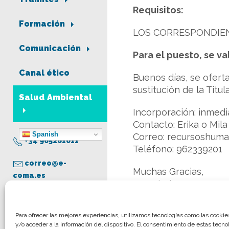
Requisitos:
Formación
LOS CORRESPONDIEN
Comunicación
Para el puesto, se va
Canal ético
Buenos días, se ofer
sustitución de la Tit
Salud Ambiental
Incorporación: inmedi
Contacto: Erika o Mila
Spanish
Correo: recursoshum
+34 965261011
Teléfono: 962339201
correo@e-
Muchas Gracias,
coma.es
Un saludo,
Aviso legal
Para ofrecer las mejores experiencias, utilizamos tecnologías como las cooki
Más información:
ER
y/o acceder a la información del dispositivo. El consentimiento de estas tecno
Política de privacidad