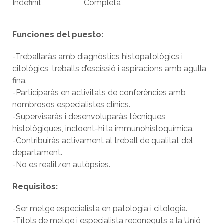
Indefinit
Completa
Funciones del puesto:
-Treballaràs amb diagnòstics histopatològics i
citològics, treballs d’escissió i aspiracions amb agulla
fina.
-Participaràs en activitats de conferències amb
nombrosos especialistes clínics.
-Supervisaràs i desenvoluparàs tècniques
histològiques, incloent-hi la immunohistoquímica.
-Contribuiràs activament al treball de qualitat del
departament.
-No es realitzen autòpsies.
Requisitos:
-Ser metge especialista en patologia i citologia.
-Títols de metge i especialista reconeguts a la Unió