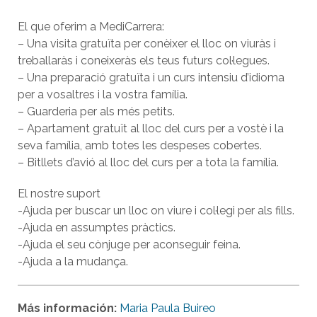
El que oferim a MediCarrera:
– Una visita gratuïta per conèixer el lloc on viuràs i
treballaràs i coneixeràs els teus futurs col·legues.
– Una preparació gratuïta i un curs intensiu d’idioma
per a vosaltres i la vostra família.
– Guarderia per als més petits.
– Apartament gratuït al lloc del curs per a vostè i la
seva família, amb totes les despeses cobertes.
– Bitllets d’avió al lloc del curs per a tota la família.
El nostre suport
-Ajuda per buscar un lloc on viure i col·legi per als fills.
-Ajuda en assumptes pràctics.
-Ajuda el seu cònjuge per aconseguir feina.
-Ajuda a la mudança.
Más información:
Maria Paula Buireo