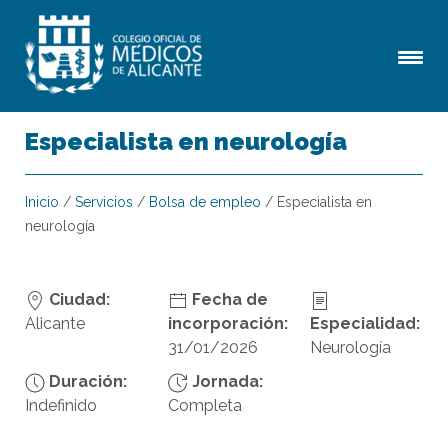
Especialista en neurología
Inicio
/
Servicios
/
Bolsa de empleo
/
Especialista en
neurología
Ciudad:
Fecha de
Alicante
incorporación:
Especialidad:
31/01/2026
Neurología
Duración:
Jornada:
Indefinido
Completa