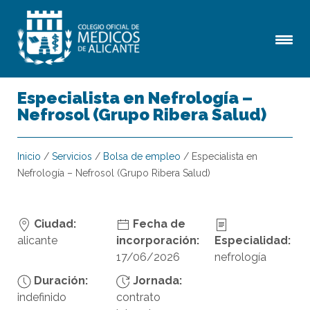
Especialista en Nefrología –
Nefrosol (Grupo Ribera Salud)
Inicio
/
Servicios
/
Bolsa de empleo
/
Especialista en
Nefrología – Nefrosol (Grupo Ribera Salud)
Ciudad:
Fecha de
alicante
incorporación:
Especialidad:
17/06/2026
nefrología
Duración:
Jornada:
indefinido
contrato