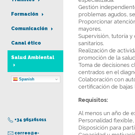
Gestión independiente
problemas agudos, se
Formación
Proporcionar atenció
mayores.
Comunicación
Supervisión, tutoría 
sanitarios.
Canal ético
Realización de activid
promoción de la salud
Salud Ambiental
Toma de decisiones cl
centrados en el diagn
Colaboración con autor
Spanish
certificación de bajas
Requisitos:
Al menos un año de e
+34 965261011
Personalidad flexible
Disposición para part
correo@e-
Capacidad y motivació