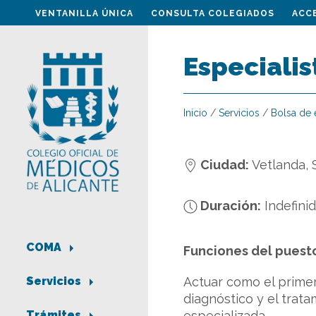
VENTANILLA ÚNICA
CONSULTA COLEGIADOS
ACC
Especialis
Inicio
/
Servicios
/
Bolsa de
Ciudad:
Vetlanda, 
Duración:
Indefini
COMA
Funciones del puest
Actuar como el primer
Servicios
diagnóstico y el trat
especializada.
Trámites