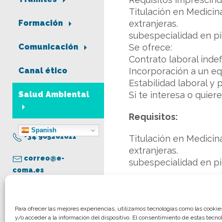
Titulación en Medicin
extranjeras.
Formación
subespecialidad en p
Se ofrece:
Comunicación
Contrato laboral inde
Incorporación a un eq
Canal ético
Estabilidad laboral y 
Si te interesa o quie
Salud Ambiental
Requisitos:
Spanish
+34 965261011
Titulación en Medicin
extranjeras.
correo@e-
subespecialidad en p
coma.es
Más información:
Pau
Aviso legal
Para ofrecer las mejores experiencias, utilizamos tecnologías como las cooki
y/o acceder a la información del dispositivo. El consentimiento de estas tecno
Política de privacidad