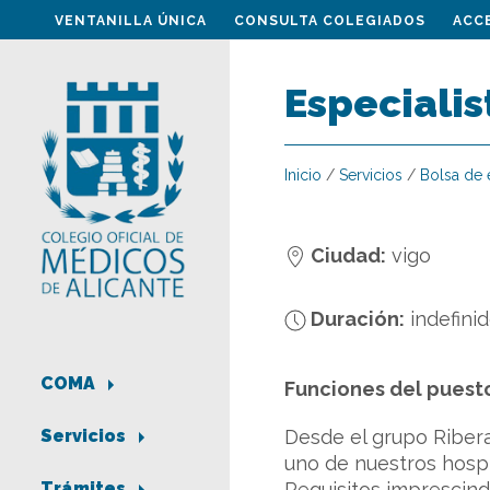
VENTANILLA ÚNICA
CONSULTA COLEGIADOS
ACC
Especialis
Inicio
/
Servicios
/
Bolsa de
Ciudad:
vigo
Duración:
indefini
COMA
Funciones del puest
Desde el grupo Riber
Servicios
uno de nuestros hospi
Requisitos imprescind
Trámites