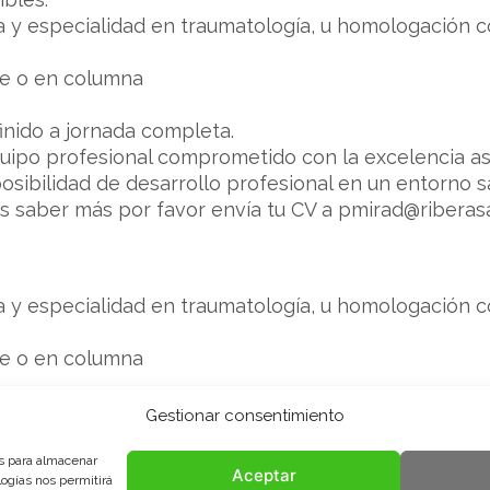
a y especialidad en traumatología, u homologación c
ie o en columna
finido a jornada completa.
uipo profesional comprometido con la excelencia asi
posibilidad de desarrollo profesional en un entorno s
res saber más por favor envía tu CV a pmirad@riberas
a y especialidad en traumatología, u homologación c
ie o en columna
Gestionar consentimiento
la
es para almacenar
Aceptar
logías nos permitirá