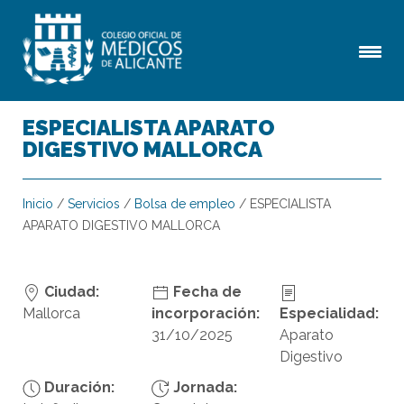
ESPECIALISTA APARATO
DIGESTIVO MALLORCA
Inicio
/
Servicios
/
Bolsa de empleo
/
ESPECIALISTA
APARATO DIGESTIVO MALLORCA
Ciudad:
Fecha de
Mallorca
incorporación:
Especialidad:
31/10/2025
Aparato
Digestivo
Duración:
Jornada: