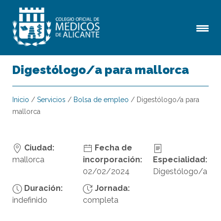
Digestólogo/a para mallorca
Inicio
/
Servicios
/
Bolsa de empleo
/
Digestólogo/a para
mallorca
Ciudad:
Fecha de
mallorca
incorporación:
Especialidad:
02/02/2024
Digestólogo/a
Duración:
Jornada:
indefinido
completa