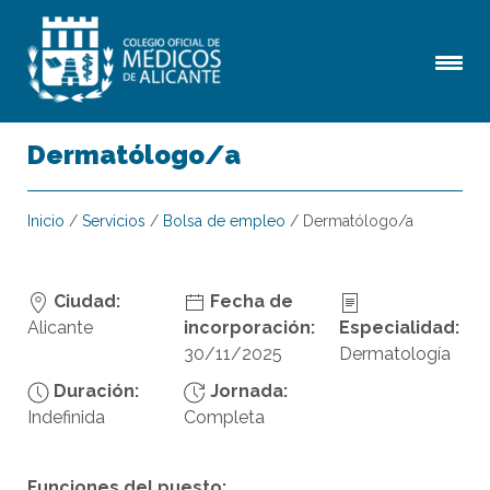
Dermatólogo/a
Inicio
/
Servicios
/
Bolsa de empleo
/
Dermatólogo/a
Ciudad:
Fecha de
Alicante
incorporación:
Especialidad:
30/11/2025
Dermatología
Duración:
Jornada:
Indefinida
Completa
Funciones del puesto: