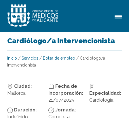
Cardiólogo/a Intervencionista
Inicio
/
Servicios
/
Bolsa de empleo
/
Cardiólogo/a
Intervencionista
Ciudad:
Fecha de
Mallorca
incorporación:
Especialidad:
21/07/2025
Cardiología
Duración:
Jornada:
Indefinido
Completa