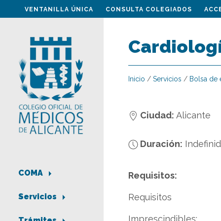
VENTANILLA ÚNICA
CONSULTA COLEGIADOS
ACC
Cardiologí
Inicio
/
Servicios
/
Bolsa de
Ciudad:
Alicante
Duración:
Indefini
COMA
Requisitos:
Requisitos
Servicios
Imprescindibles:
Trámites