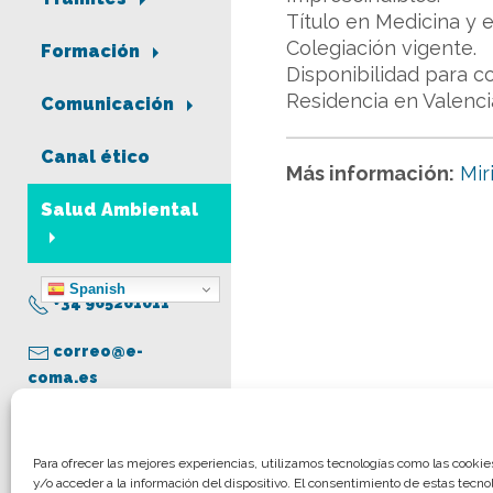
Título en Medicina y 
Colegiación vigente.
Formación
Disponibilidad para c
Residencia en Valencia
Comunicación
Canal ético
Más información:
Mir
Salud Ambiental
Spanish
+34 965261011
correo@e-
coma.es
Aviso legal
Para ofrecer las mejores experiencias, utilizamos tecnologías como las cooki
y/o acceder a la información del dispositivo. El consentimiento de estas tecno
Política de privacidad