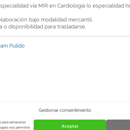
especialidad vía MIR en Cardiología (o especialidad
olaboración bajo modalidad mercantil.
 o disponibilidad para trasladarse.
iam Pulido
Gestionar consentimiento
es para almacenar
Aceptar
logías nos permitirá