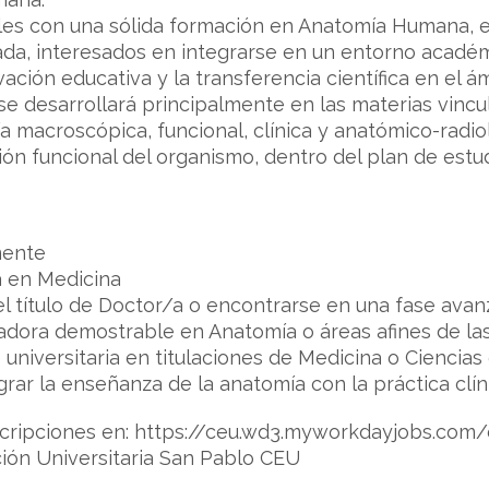
s con una sólida formación en Anatomía Humana, exp
tada, interesados en integrarse en un entorno acad
ación educativa y la transferencia científica en el ám
se desarrollará principalmente en las materias vincu
 macroscópica, funcional, clínica y anatómico-radiol
ción funcional del organismo, dentro del plan de estu
mente
a en Medicina
l título de Doctor/a o encontrarse en una fase avanz
gadora demostrable en Anatomía o áreas afines de la
universitaria en titulaciones de Medicina o Ciencias 
grar la enseñanza de la anatomía con la práctica clí
scripciones en: https://ceu.wd3.myworkdayjobs.com
ón Universitaria San Pablo CEU