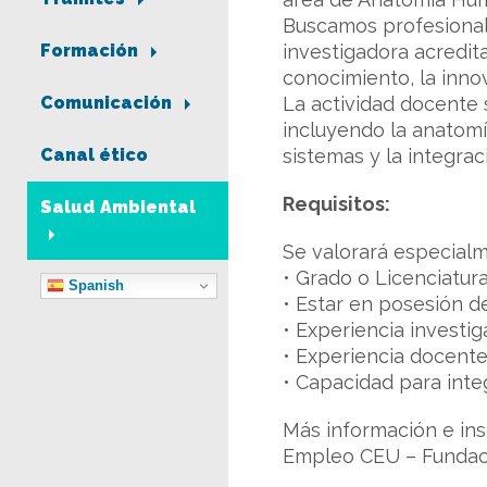
Buscamos profesionale
investigadora acredi
Formación
conocimiento, la innov
La actividad docente 
Comunicación
incluyendo la anatomía
sistemas y la integra
Canal ético
Requisitos:
Salud Ambiental
Se valorará especial
• Grado o Licenciatur
Spanish
• Estar en posesión de
• Experiencia investi
• Experiencia docente 
• Capacidad para inte
Más información e in
Empleo CEU – Fundaci