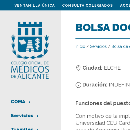
VENTANILLA ÚNICA
CONSULTA COLEGIADOS
ACC
BOLSA DOC
Inicio
/
Servicios
/
Bolsa de
Ciudad:
ELCHE
Duración:
INDEFI
COMA
Funciones del puest
Con motivo de la impl
Servicios
Universidad CEU Carde
área de Anatomía Hu
Trámites