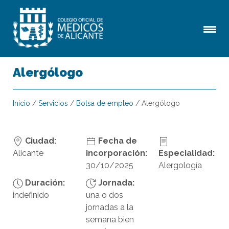
Alergólogo
Inicio
/
Servicios
/
Bolsa de empleo
/
Alergólogo
Ciudad:
Fecha de
Alicante
incorporación:
Especialidad:
30/10/2025
Alergología
Duración:
Jornada:
indefinido
una o dos
jornadas a la
semana bien