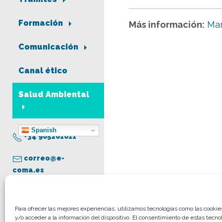
Formación
Más información:
Mar
Comunicación
Canal ético
Salud Ambiental
Spanish
+34 965261011
correo@e-
coma.es
Aviso legal
Para ofrecer las mejores experiencias, utilizamos tecnologías como las cooki
y/o acceder a la información del dispositivo. El consentimiento de estas tecno
Política de privacidad