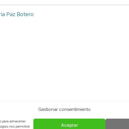
ia Paz Botero
Gestionar consentimiento
es para almacenar
Aceptar
logías nos permitirá