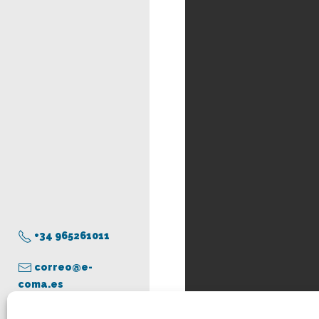
+34 965261011
correo@e-
coma.es