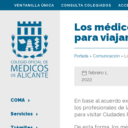
VENTANILLA ÚNICA
CONSULTA COLEGIADOS
ACC
Los médic
para viaj
Portada
»
Comunicación
»
L
febrero 1,
2022
COMA
En base al acuerdo ex
los profesionales de 
Servicios
para visitar Ciudades
De esta forma, los mé
Trámites