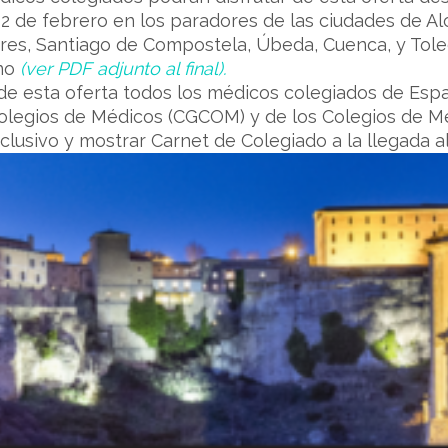
 12 de febrero en los paradores de las ciudades de A
res, Santiago de Compostela, Úbeda, Cuenca, y Toledo
uno
(ver PDF adjunto al final).
de esta oferta todos los médicos colegiados de Espa
legios de Médicos (CGCOM) y de los Colegios de Méd
clusivo y mostrar Carnet de Colegiado a la llegada al