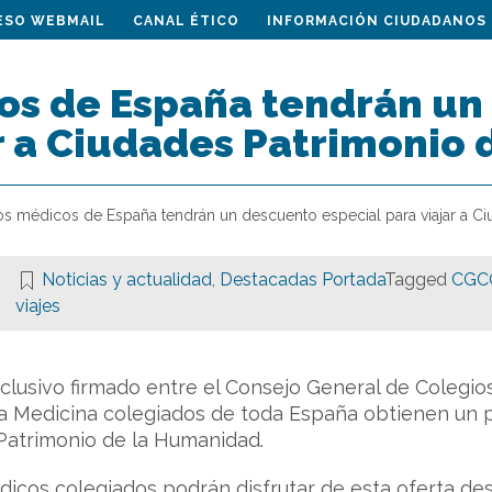
ESO WEBMAIL
CANAL ÉTICO
INFORMACIÓN CIUDADANOS
os de España tendrán un
ar a Ciudades Patrimonio
os médicos de España tendrán un descuento especial para viajar a C
Noticias y actualidad
,
Destacadas Portada
Tagged
CGC
viajes
clusivo firmado entre el Consejo General de Colegi
la Medicina colegiados de toda España obtienen un p
 Patrimonio de la Humanidad.
dicos colegiados podrán disfrutar de esta oferta des