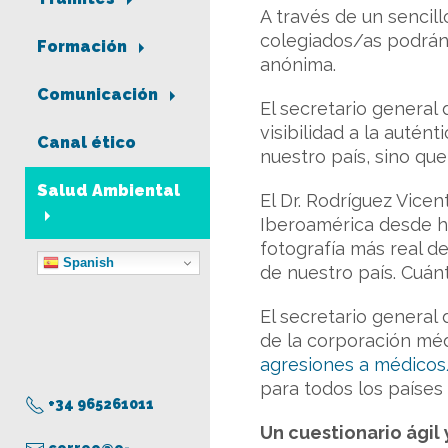
A través de un sencil
colegiados/as podrán
Formación
anónima.
Comunicación
El secretario general 
visibilidad a la auté
Canal ético
nuestro país, sino qu
Salud Ambiental
El Dr. Rodríguez Vicen
Iberoamérica desde ha
fotografía más real d
Spanish
de nuestro país. Cuán
El secretario general 
de la corporación médi
agresiones a médicos
para todos los paíse
+34 965261011
Un cuestionario ágil