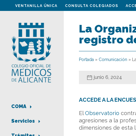
VENTANILLA ÚNICA
CONSULTA COLEGIADOS
ACC
La Organi
registro d
Portada
»
Comunicación
»
L
junio 6, 2024
ACCEDE A LA ENCUE
COMA
El
Observatorio
contra
agresiones a la profe
Servicios
dimensiones de esta l
Trámites