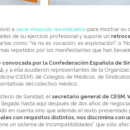
olvió a
sacar músculo reivindicativo
para mostrar su 
dades de su ejercicio profesional y supone un
retroc
tas como: “Ya no es vocación, es explotación”; o “No
más repetidos por los manifestantes que han llevado
 convocada por la Confederación Española de Sin
),
y a ella acudieron representantes de la Organizac
icina (CEEM), de Colegios de Médicos, de Sindicatos
entativas del colectivo médico.
sterio de Sanidad, el
secretario general de CESM, 
llegado hasta aquí después de dos años de negociac
ido en cuenta sino que además el texto presentado p
les con requisitos distintos, nos discrimina con u
ne un sistema de incompatibilidades” que sólo afect