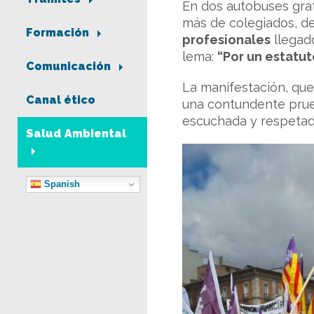
En dos autobuses gratu
más de colegiados, de
Formación
profesionales
llegado
lema:
“Por un estatut
Comunicación
La manifestación, que
Canal ético
una contundente prueb
escuchada y respetad
Salud Ambiental
Spanish