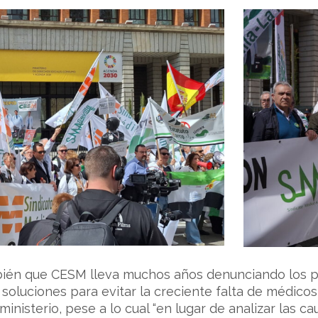
ién que CESM lleva muchos años denunciando los pr
soluciones para evitar la creciente falta de médicos
ministerio, pese a lo cual “en lugar de analizar las 