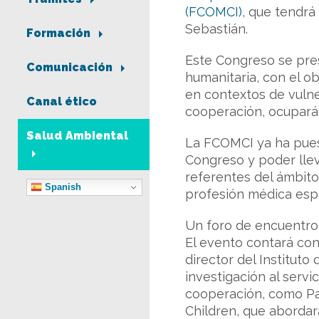
(FCOMCI)
, que tendrá
Sebastián.
Formación
Este Congreso se pres
Comunicación
humanitaria, con el obj
en contextos de vulner
Canal ético
cooperación, ocuparán
Salud Ambiental
La FCOMCI ya ha pues
Congreso y poder llev
referentes del ámbito
Spanish
profesión médica esp
Un foro de encuentro 
El evento contará con
director del Instituto
investigación al servi
cooperación, como Pau
Children, que abordar