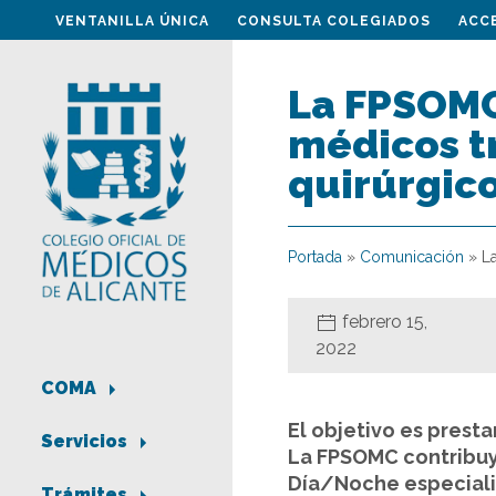
VENTANILLA ÚNICA
CONSULTA COLEGIADOS
ACC
La FPSOMC
médicos tr
quirúrgic
Portada
»
Comunicación
»
L
febrero 15,
2022
COMA
El objetivo es prest
Servicios
La FPSOMC contribuye
Día/Noche especiali
Trámites