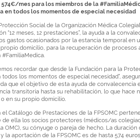
a 574€/mes para los miembros de la #FamiliaMédi
 en todos los momentos de especial necesidad
Protección Social de la Organización Médica Colegia
n “12 meses, 12 prestaciones”, la ayuda a la convale
 los gastos ocasionados por la estancia temporal en
propio domicilio, para la recuperación de procesos ag
 #FamiliaMedica.
emos recordar que desde la Fundación para la Prot
todos los momentos de especial necesidad”, asegura
a que el objetivo de esta ayuda de convalecencia e
ia transitoria hasta su rehabilitación, lo que hace n
 en su propio domicilio.
en el Catálogo de Prestaciones de la FPSOMC perten
 de ella los socios protectores (médicos/as colegi
la OMC), su cónyuge o pareja de hecho. La duración d
y la aportación de la FPSOMC es de hasta 574 euros