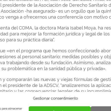
 presidente de la Asociación de Derecho Sanitario 
 Asociación -ha asegurado- es un orgullo que la qui
ico venga a ofrecernos una conferencia con motivo de
denta del COMA, la doctora María Isabel Moya, ha res
ad para mejorar la formación jurídica y legal de los
 para su práctica diaria”.
que «en el programa que hemos confeccionado abo
esiones al personal sanitario: medidas posibles y ob
eva trabajando desde su fundación. Asimismo, analiza
y su problemática en la sanidad pública y privada».
 y compararán las nuevas y viejas fórmulas de gestió
 el presidente de la ADSCV, “analizaremos la aplic
nitario y las consecuencias legales de su incumplimi
 distintas profesiones sanitarias y la delimitación d
Gestionar consentimiento
OBRE EL CONGRESO
es para almacenar