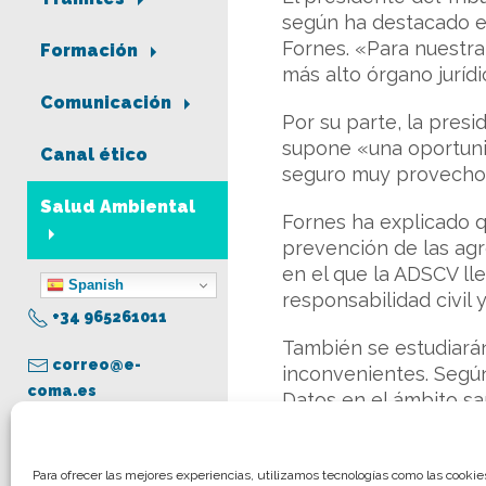
según ha destacado el
Fornes. «Para nuestra
Formación
más alto órgano juríd
Comunicación
Por su parte, la presi
supone «una oportunid
Canal ético
seguro muy provechoso
Salud Ambiental
Fornes ha explicado 
prevención de las agr
en el que la ADSCV ll
Spanish
responsabilidad civil 
+34 965261011
También se estudiarán
correo@e-
inconvenientes. Según
coma.es
Datos en el ámbito sa
competencias entre las
MÁS INFORMACIÓN S
Aviso legal
Para ofrecer las mejores experiencias, utilizamos tecnologías como las cooki