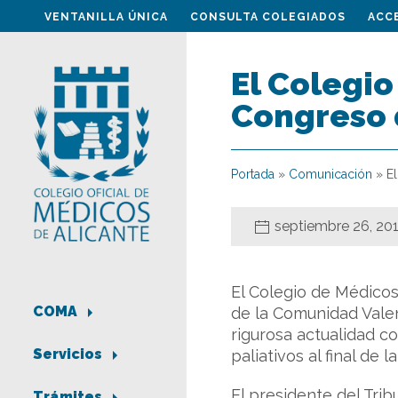
VENTANILLA ÚNICA
CONSULTA COLEGIADOS
ACC
El Colegio
Congreso 
Portada
»
Comunicación
»
E
septiembre 26, 20
El Colegio de Médicos
COMA
de la Comunidad Valen
rigurosa actualidad co
Servicios
paliativos al final de 
El presidente del Trib
Trámites