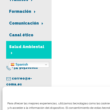
Formación
Comunicación
Canal ético
Salud Ambiental
Spanish
+34 965261011
correo@e-
coma.es
Aviso legal
Para ofrecer las mejores experiencias, utilizamos tecnologías como las cooki
y/o acceder a la información del dispositivo. El consentimiento de estas tecno
Política de privacidad