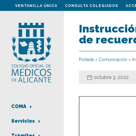
VENTANILLA ÚNICA
CONSULTA COLEGIADOS
ACC
Instrucció
de recuerd
Portada
»
Comunicación
»
In
octubre 3, 2022
COMA
Servicios
Trámites