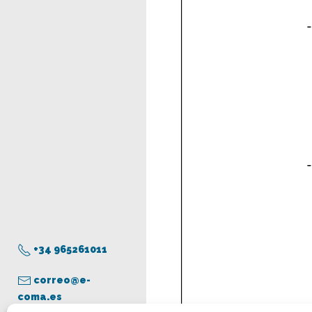
+34 965261011
correo@e-
coma.es