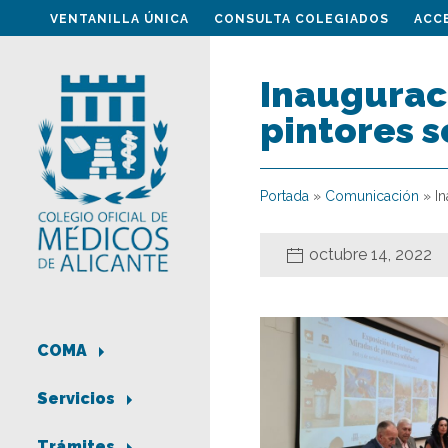
VENTANILLA ÚNICA
CONSULTA COLEGIADOS
ACC
Inauguraci
pintores s
Portada
»
Comunicación
»
In
octubre 14, 2022
COMA
Servicios
Trámites