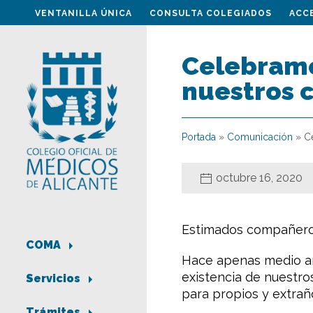
VENTANILLA ÚNICA
CONSULTA COLEGIADOS
ACC
Celebramo
nuestros c
Portada
»
Comunicación
»
C
octubre 16, 2020
Estimados compañero
COMA
Hace apenas medio añ
existencia de nuestro
Servicios
para propios y extrañ
Trámites