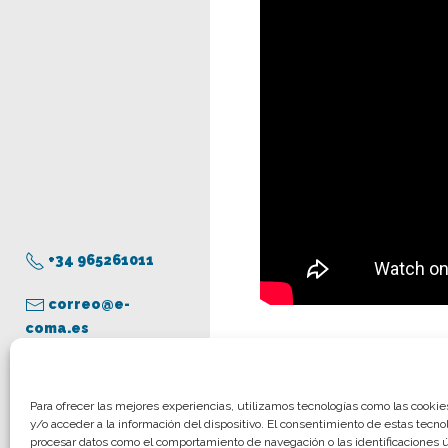
+34 965261011
correo@e-
coma.es
Aviso legal
Para ofrecer las mejores experiencias, utilizamos tecnologías como las cooki
[vqr msg=»https://co
y/o acceder a la información del dispositivo. El consentimiento de estas tecno
Política de privacidad
procesar datos como el comportamiento de navegación o las identificaciones ún