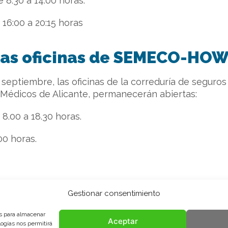
 8:30 a 14:00 horas.
16:00 a 20:15 horas
 las oficinas de SEMECO-HO
de septiembre, las oficinas de la correduría de segu
 Médicos de Alicante, permanecerán abiertas:
8.00 a 18.30 horas.
00 horas.
Gestionar consentimiento
es para almacenar
Aceptar
logías nos permitirá