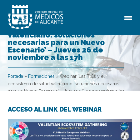
Webinar ‘Las TICs y el
ecosistema de salud
valenciano: soluciones
necesarias para un Nuevo
Escenario’ – Jueves 26 de
noviembre a las 17h
Portada
»
Formaciones
»
Webinar ‘Las TICs y el
ecosistema de salud valenciano: soluciones necesarias
para un Nuevo Escenario’ – Jueves 26 de noviembre a las
17h
ACCESO AL LINK DEL WEBINAR