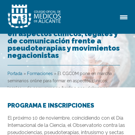
El CGCOM pone en marcha
seminarios online para formar
en aspectos clínicos, legales y
de comunicación frente a
pseudoterapias y movimientos
negacionistas
Portada
»
Formaciones
»
El CGCOM pone en marcha
seminarios online para formar en aspectos clínicos,
legales y de comunicación frente a pseudoterapias y
movimientos negacionistas
PROGRAMA E INSCRIPCIONES
El próximo 10 de noviembre, coincidiendo con el Día
Internacional de la Ciencia, el Observatorio contra las
pseudociencias, pseudoterapias, intrusismo y sectas