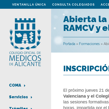
VENTANILLA ÚNICA
CONSULTA COLEGIADOS
ACC
Abierta la
RAMCV y e
Portada
»
Formaciones
»
Abi
INSCRIPCIÓ
COMA
El próximo jueves 21 d
Valenciana y el Coleg
Servicios
las sesiones formativas
horas, impartida por el 
Trámites